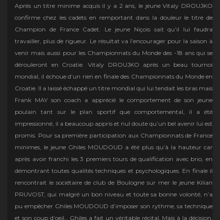
Après un titre minime acquis il y a 2 ans, le jeune Vitaly DROUJKO
confirme chez les cadets en remportant dans la douleur le titre de
Champion de France Cadet. Le jeune Niçois sait qu’il lui faudra
travailler, plus de rigueur. Le résultat va l’encourager pour la saison à
venir mais aussi pour les Championnats du Monde des -18 ans qui se
dérouleront en Croatie. Vitaly DROUJKO après un beau tournoi
mondial, il échoue d’un rien en finale des Championnats du Monde en
Croatie. Il a laissé échappé un titre mondial qui lui tendait les bras mais
Frank MAY son coach a apprécié le comportement de son jeune
poulain tant sur le plan sportif que comportemental, il a été
impressionné, il a beaucoup appris et nul doute qu’un bel avenir lui est
promis. Pour sa première participation aux Championnats de France
minimes, le jeune Ghiles MOUDOUD a été plus qu’à la hauteur car
après avoir franchi les 3 premiers tours de qualification avec brio, en
démontrant toutes qualités techniques et psychologiques. En finale il
rencontrait le sociétaire de club de Boulogne sur mer le jeune Kilian
PRUVOST, qui malgré un bon niveau et toute sa bonne volonté, n’a
pu empêcher Ghiles MOUDOUD d’imposer son rythme, sa technique
et son coup d’oeil… Ghiles a fait un véritable récital. Mais à la décision,