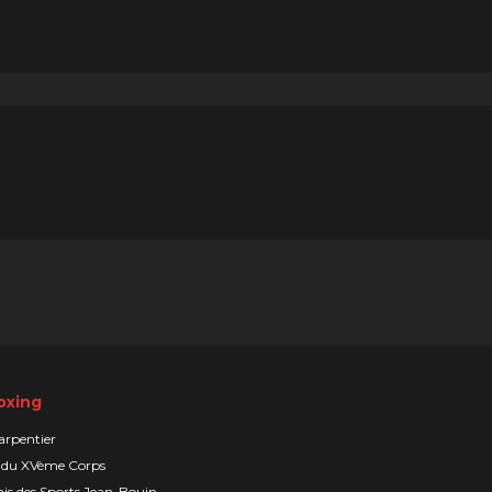
oxing
arpentier
 du XVème Corps
is des Sports Jean-Bouin