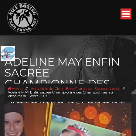
ADELINE MAY ENFIN
SACRÉE
CHAMPIONNE DES
Home
//
Actualités du Club
Boxe Française
Success stories
//
CHAMPIONNES AU
Adeline MAY Enfin sacrée Championne des Championnes au
Victoires du Sport 2017
VICTOIRES DU SPORT
2017