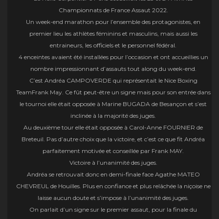
Championnats de France Assaut 2022.
Un week-end marathon pour l’ensemble des protagonistes, en
premier lieu les athlètes féminins et masculins, mais aussi les
entraineurs, les officiels et le personnel fédéral.
4 enceintes avaient été installées pour l’occasion et ont accueillies un
nombre impressionnant d’assauts tout along du week-end.
C’est Andréa CAMPOVERDE qui représentait le Nice Boxing
TeamFrank May. Ce fût peut-être un signe mais pour son entrée dans
le tournoi elle était opposée à Marine BUGADA de Besançon et s’est
inclinée à la majorité des juges.
Au deuxième tour elle était opposée à Carol-Anne FOURNIER de
Breteuil. Pas d’autre choix que la victoire, et c’est ce que fit Andréa
parfaitement motivée et conseillée par Frank MAY.
Victoire à l’unanimité des juges.
Andréa se retrouvait donc en demi-finale face Agathe MATEO
CHEVREUL de Houilles. Plus en confiance et plus relâchée la niçoise ne
laisse aucun doute et s’impose à l’unanimité des juges.
On parlait d’un signe sur le premier assaut, pour la finale du