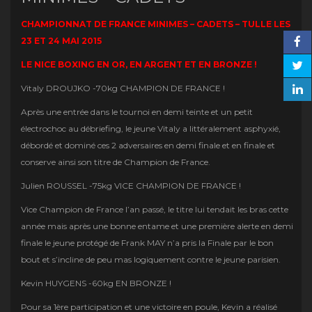
CHAMPIONNAT DE FRANCE MINIMES – CADETS – TULLE LES
23 ET 24 MAI 2015
LE NICE BOXING EN OR, EN ARGENT ET EN BRONZE !
Vitaly DROUJKO -70kg CHAMPION DE FRANCE !
Après une entrée dans le tournoi en demi teinte et un petit
électrochoc au débriefing, le jeune Vitaly a littéralement asphyxié,
débordé et dominé ces 2 adversaires en demi finale et en finale et
conserve ainsi son titre de Champion de France.
Julien ROUSSEL -75kg VICE CHAMPION DE FRANCE !
Vice Champion de France l’an passé, le titre lui tendait les bras cette
année mais après une bonne entame et une première alerte en demi
finale le jeune protégé de Frank MAY n’a pris la Finale par le bon
bout et s’incline de peu mas logiquement contre le jeune parisien.
Kevin HUYGENS -60kg EN BRONZE !
Pour sa 1ère participation et une victoire en poule, Kevin a réalisé