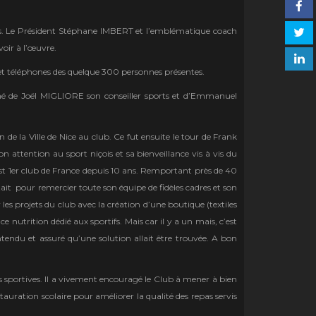
ois. Le Président Stéphane IMBERT et l’emblématique coach
voir à l’œuvre.
 et téléphones des quelque 300 personnes présentes.
né de Joël MIGLIORE son conseiller sports et d’Emmanuel
e la Ville de Nice au club. Ce fut ensuite le tour de Frank
n attention au sport niçois et sa bienveillance vis à vis du
est 1er club de France depuis 10 ans. Remportant près de 40
ait pour remercier toute son équipe de fidèles cadres et son
les projets du club avec la création d’une boutique (textiles
e nutrition dédié aux sportifs. Mais car il y a un mais, c’est
endu et assuré qu’une solution allait être trouvée. A bon
ns sportives. Il a vivement encouragé le Club à mener à bien
auration scolaire pour améliorer la qualité des repas servis