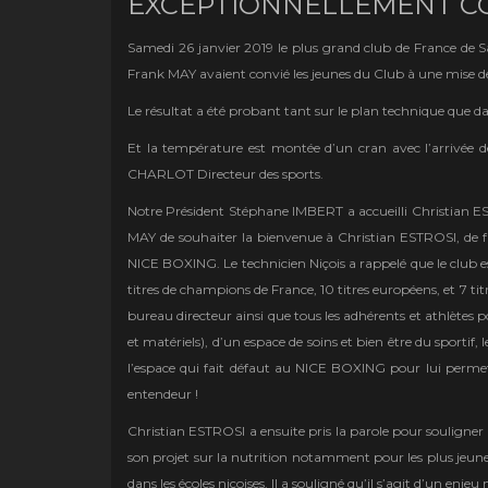
EXCEPTIONNELLEMENT CO
Samedi 26 janvier 2019 le plus grand club de France de 
Frank MAY avaient convié les jeunes du Club à une mise de 
Le résultat a été probant tant sur le plan technique que 
Et la température est montée d’un cran avec l’arrivée 
CHARLOT Directeur des sports.
Notre Président Stéphane IMBERT a accueilli Christian EST
MAY de souhaiter la bienvenue à Christian ESTROSI, de fair
NICE BOXING. Le technicien Niçois a rappelé que le club e
titres de champions de France, 10 titres européens, et 7 ti
bureau directeur ainsi que tous les adhérents et athlètes p
et matériels), d’un espace de soins et bien être du sportif,
l’espace qui fait défaut au NICE BOXING pour lui permett
entendeur !
Christian ESTROSI a ensuite pris la parole pour souligner l
son projet sur la nutrition notamment pour les plus jeunes
dans les écoles niçoises. Il a souligné qu’il s’agit d’un enj