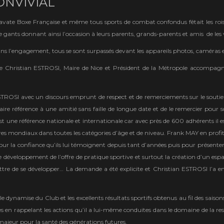
NVIVIAL
Savate Boxe Française et même tous sports de combat confondus fêtait les r
gants donnant ainsi l’occasion à leurs parents, grands-parents et amis de les 
dans l’engagement, tous se sont surpassés devant les appareils photos, caméras
de Christian ESTROSI, Maire de Nice et Président de la Métropole accompag
ROSI avec un discours emprunt de respect et de remerciements sur le soutien d
e référence à une amitié sans faille de longue date et de le remercier pour so
st une référence nationale et internationale car avec près de 600 adhérents il 
tres mondiaux dans toutes les catégories d’âge et de niveau. Frank MAY en profit
our la confiance qu’ils lui témoignent depuis tant d’années puis pour présenter 
 le développement de l’offre de pratique sportive et surtout la création d’un espac
re de se développer… La demande a été explicite et Christian ESTROSI l’a ent
e dynamise du Club et les excellents résultats sportifs obtenus au fil des saiso
 en rappelant les actions qu’il a lui-même conduites dans le domaine de la rest
eu majeur pour la santé des générations futures.