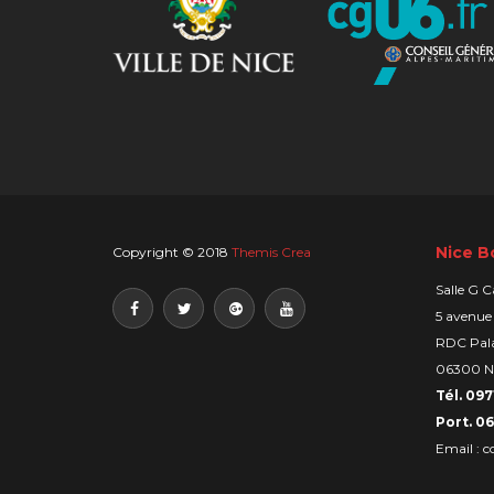
Nice B
Copyright © 2018
Themis Crea
Salle G C
5 avenue
RDC Pala
06300 N
Tél. 097
Port. 06
Email :
c