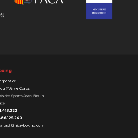
oxing
arpentier
 du XVème Corps
is des Sports Jean-Bouin
ice
1.413.222
.86.125.240
ontact@nice-boxing.com