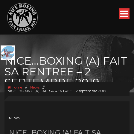
NICE…BOXING (A) FAIT
SA RENTREE – 2
SEPTEMBRE 2019
Home
//
News
//
NICE…BOXING (A) FAIT SA RENTREE – 2 septembre 2019
NEWS
NICE…BOXING (A) FAIT SA