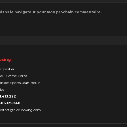
 dans le navigateur pour mon prochain commentaire.
oxing
arpentier
 du XVème Corps
is des Sports Jean-Bouin
ice
1.413.222
.86.125.240
ontact@nice-boxing.com