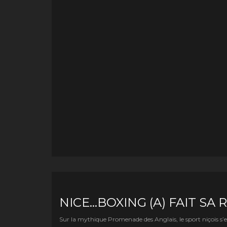
NICE…BOXING (A) FAIT SA 
Sur la mythique Promenade des Anglais, le sport niçois s’e