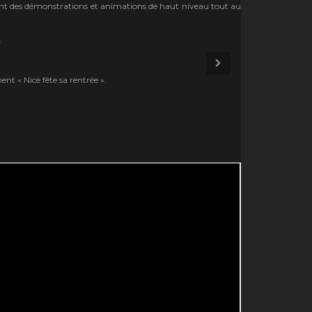
nt des démonstrations et animations de haut niveau tout au
.
nt « Nice fête sa rentrée ».