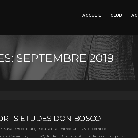
ACCUEIL
CLUB
AC
S: SEPTEMBRE 2019
ORTS ETUDES DON BOSCO
te Boxe Française a fait sa rentrée lundi 23 septembre.
enzo, Cassandre, Emma2, Andréa, Chubby, Adeline la première pensionnaire 